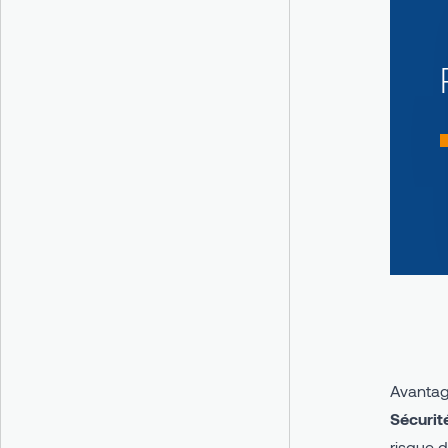
Avind IN
Avind IN - Système
d'intérieur en PU
Avanta
Sécurité
risque 