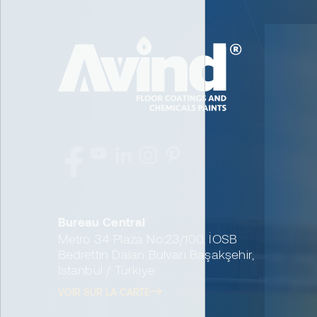
Bureau Central
Metro 34 Plaza No:23/100, İOSB
Bedrettin Dalan Bulvarı Başakşehir,
İstanbul / Türkiye
VOIR SUR LA CARTE