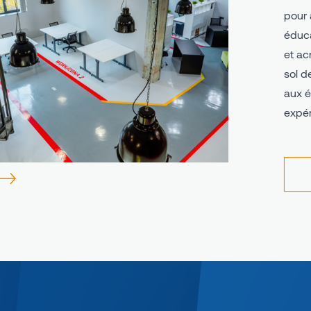
pour 
éduca
et ac
sol d
aux é
expér