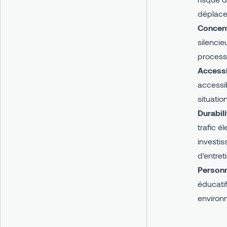
déplacer
Concent
silencie
process
Accessib
accessi
situatio
Durabili
trafic é
investis
d'entret
Personn
éducatif
environ