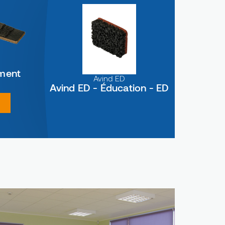
ement
Avind ED
Avind ED - Éducation - ED