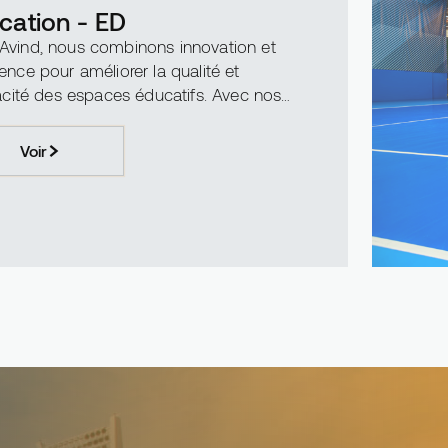
cation - ED
Avind, nous combinons innovation et
ence pour améliorer la qualité et
icacité des espaces éducatifs. Avec nos
iaux en polyuréthane, époxy et acrylique,
ransformons les ...
Voir