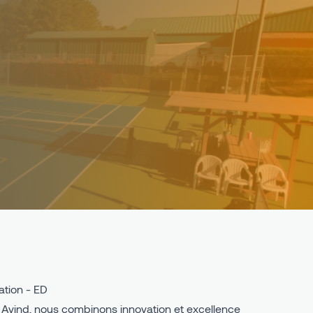
tion - ED
Avind, nous combinons innovation et excellence