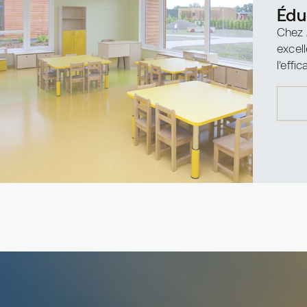
Édu
Chez 
excell
l’eff
matér
nous t