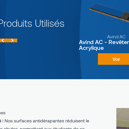
Produits Utilisés
Avind AC
Avind AC - Revêt
-
Avind FP - Système PU
Acrylique
Complet
Voir
ges
 :
Nos surfaces antidérapantes réduisent le
de chutes, permettant aux étudiants de se