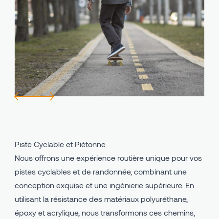
Avind IN - Système d'intérieur en PU
Piste Cyclable et Piétonne
Avind MW - Système Extérieur en PU
Cours de Récréation
Avind CC - Terre Battue
Zones Industrielles
Avind PU Classeur
Domaines Utilisation
Avind EPDM
Avind SBR
Piste Cyclable et Piétonne
Nous offrons une expérience routière unique pour vos
pistes cyclables et de randonnée, combinant une
conception exquise et une ingénierie supérieure. En
utilisant la résistance des matériaux polyuréthane,
époxy et acrylique, nous transformons ces chemins,