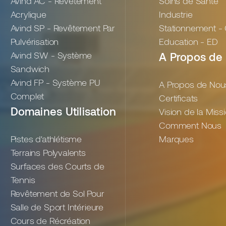
Avind AC - Revêtement
Soins de Santé
Acrylique
Industrie
Avind SP - Revêtement Par
Stationnement -
Pulvérisation
Education - ED
Avind SW - Système
A Propos de
Sandwich
Avind FP - Système PU
A Propos de Nou
Complet
Certificats
Domaines Utilisation
Vision de la Miss
Comment Nous
Pistes d'athlétisme
Marques
Terrains Polyvalents
Surfaces des Courts de
Tennis
Revêtement de Sol Pour
Salle de Sport Intérieure
Cours de Récréation