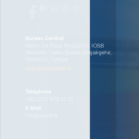
Bureau Central
Metro 34 Plaza No:23/100, İOSB
Bedrettin Dalan Bulvarı Başakşehir,
İstanbul / Türkiye
VOIR SUR LA CARTE
Téléphone
+90 (212) 678 13 13
E-Mail
info@avind.fr