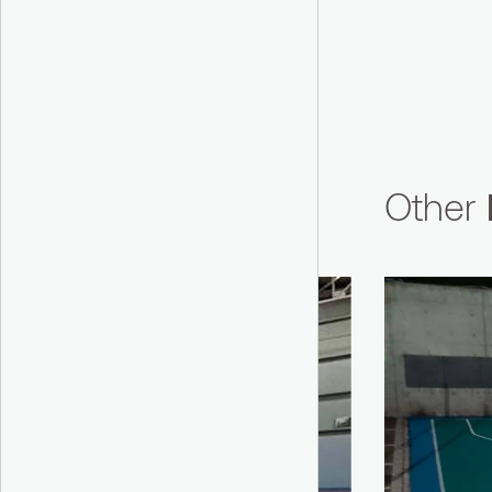
connu pour sa flexibilité et sa
durabilité. Ce matériau peut être
produit dans différents niveaux de
dureté, ce qui lui permet d'être
adapté aux niveaux de performance
et de confort souhaités pour les
sols sportifs. Les surfaces
Other
extérieures en PU ont généralement
une structure multicouche. Les
couches inférieures offrent
généralement flexibilité et
absorption des chocs, tandis que
les couches supérieures offrent une
surface antidérapante et résistante
à l'usure.