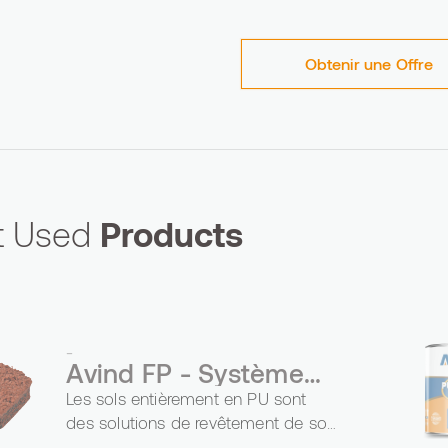
Obtenir une Offre
ct Used
Products
-
Avind FP - Système
PU Complet
Les sols entièrement en PU sont
des solutions de revêtement de sol
durables et esthétiques qui utilisent