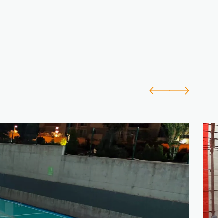
offrant une large gamme
d'applications. Créés à partir de
liants à base de polyuréthane (PU),
ces revêtements de sol sont
préférés dans divers domaines, des
installations industrielles aux
espaces commerciaux. Les sols PU
Binder offrent une option de
revêtement de sol durable,
écologique et facile à entretenir. De
plus, ils offrent une flexibilité de
conception avec différentes options
de couleurs, améliorant ainsi
l’apparence esthétique de l’espace.
Les sols Avind PU Binder offrent des
performances fiables et une qualité
durable, offrant aux entreprises et
aux utilisateurs une expérience de