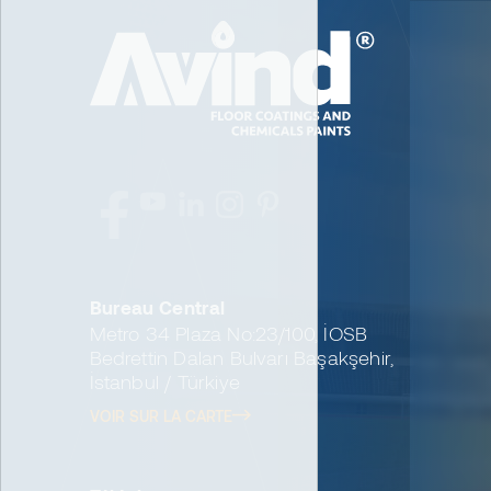
Bureau Central
Metro 34 Plaza No:23/100, İOSB
Bedrettin Dalan Bulvarı Başakşehir,
İstanbul / Türkiye
VOIR SUR LA CARTE