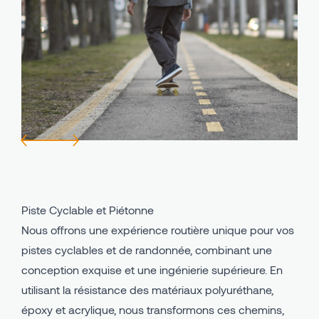
Avind IN - Système d'intérieur en PU
Piste Cyclable et Piétonne
Avind MW - Système Extérieur en PU
Cours de Récréation
Avind CC - Terre Battue
Zones Industrielles
Avind PU Classeur
Domaines Utilisation
Avind EPDM
Avind SBR
Piste Cyclable et Piétonne
Nous offrons une expérience routière unique pour vos
pistes cyclables et de randonnée, combinant une
conception exquise et une ingénierie supérieure. En
utilisant la résistance des matériaux polyuréthane,
époxy et acrylique, nous transformons ces chemins,