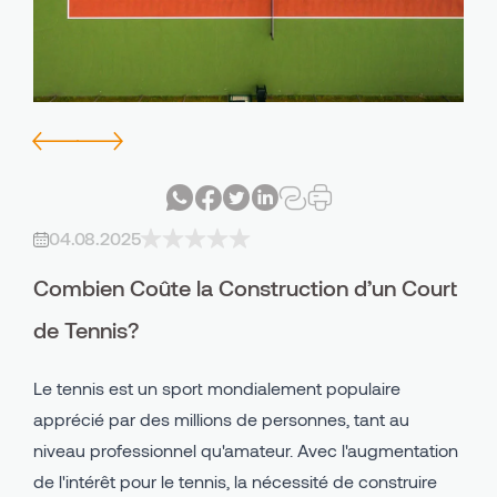
Avind IN - Système d'intérieur en PU
Piste Cyclable et Piétonne
Avind MW - Système Extérieur en PU
Cours de Récréation
Avind CC - Terre Battue
Zones Industrielles
Avind PU Classeur
Domaines Utilisation
04.08.2025
Avind EPDM
Combien Coûte la Construction d’un Court
Avind SBR
de Tennis?
Le tennis est un sport mondialement populaire
apprécié par des millions de personnes, tant au
niveau professionnel qu'amateur. Avec l'augmentation
de l'intérêt pour le tennis, la nécessité de construire