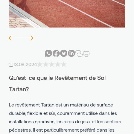
Avind IN - Système d'intérieur en PU
Piste Cyclable et Piétonne
Avind MW - Système Extérieur en PU
Cours de Récréation
Avind CC - Terre Battue
Zones Industrielles
Avind PU Classeur
Domaines Utilisation
13.08.2024
Avind EPDM
Qu’est-ce que le Revêtement de Sol
Avind SBR
Tartan?
Le revêtement Tartan est un matériau de surface
durable, flexible et sûr, couramment utilisé dans les
installations sportives, les aires de jeux et les sentiers
pédestres. Il est particulièrement préféré dans les