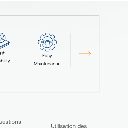
Durable Top
igh
Coat
Easy
bility
Maintenance
uestions
Utilisation des