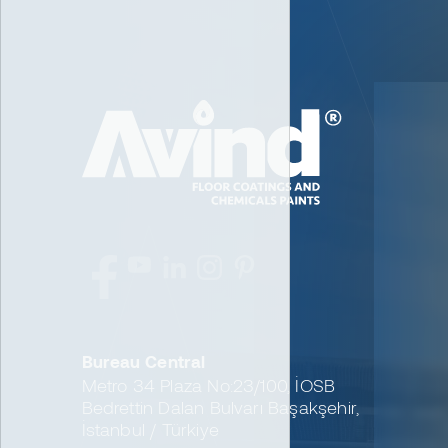
Bureau Central
Metro 34 Plaza No:23/100, İOSB
Bedrettin Dalan Bulvarı Başakşehir,
İstanbul / Türkiye