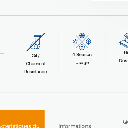
H
4 Season
Oil /
r
Dura
Usage
Chemical
Resistance
Q
ctéristiques du
Informations