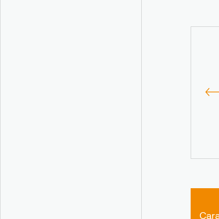
Textured
Drainage
Suitable fo
Surface
System
Athlete
Health
Cara