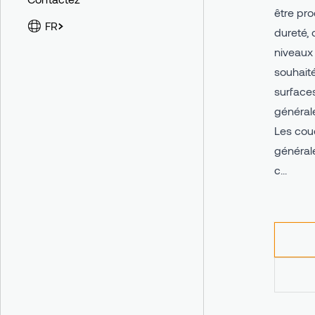
être pro
FR
dureté, 
niveaux
souhaité
surface
général
Les couc
générale
c...