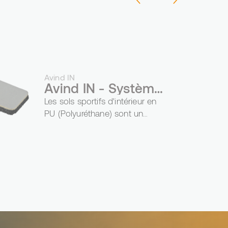
ves en PU sont-elles
Avind IN
Avind IN - Système
rieures en PU sont-
d'intérieur en PU
Les sols sportifs d'intérieur en
PU (Polyuréthane) sont un
composant essentiel des salles
de sport, ...
iques ?
sportives en PU et