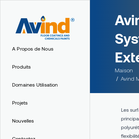
Avi
Sy
A Propos de Nous
Ext
Produits
Maison
Avind 
Domaines Utilisation
Projets
Les sur
principa
Nouvelles
polyuré
flexibil
Contactez